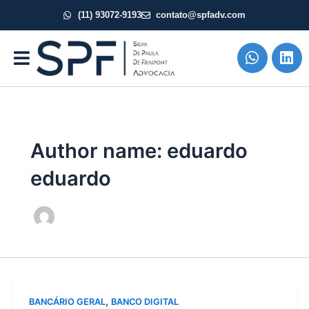
Ir
(11) 93072-9193
contato@spfadv.com
para
o
Whatsa
Lin
conteúdo
Author name: eduardo
eduardo
,
BANCÁRIO GERAL
BANCO DIGITAL