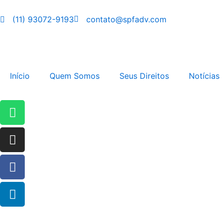
Ir
para
(11) 93072-9193
contato@spfadv.com
o
conteúdo
Início
Quem Somos
Seus Direitos
Notícias
Whatsapp
Instagram
Facebook
Linkedin