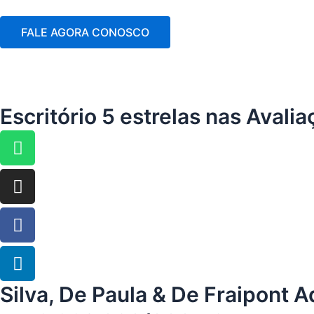
FALE AGORA CONOSCO
Escritório 5 estrelas nas Avali
Whatsapp
Instagram
Facebook
Linkedin
Silva, De Paula & De Fraipont